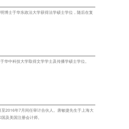
。黄明博士于华东政法大学获得法学硕士学位，随后在复
。其于华中科技大学取得文学学士及传播学硕士学位。
月至2016年7月间任审计合伙人。唐敏捷先生于上海大
共和国及美国注册会计师。